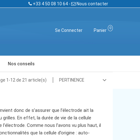
+33 4 50 08 10 64 -
Nous contacter
0
Se Connecter
Panier
Nos conseils
ACCESSOIRES DE SPA / SAUNA / AQUAGYM
ge 1-12 de 21 article(s)
PERTINENCE
convient donc de s’assurer que l’électrode ait la
rilles. En effet, la durée de vie de la cellule
 l’électrode. Comme nous l’avons vu plus haut, il
tionnalités que la cellule d’origine : auto-