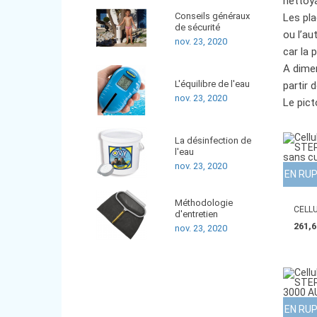
nettoy
Conseils généraux
Les pla
de sécurité
ou l’au
nov. 23, 2020
car la 
A dimen
L'équilibre de l'eau
partir d
nov. 23, 2020
Le pict
La désinfection de
l'eau
nov. 23, 2020
EN RU
Méthodologie
CELLU
d'entretien
261,6
nov. 23, 2020
EN RU