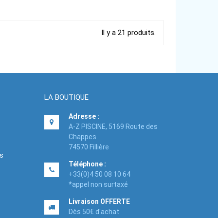
Il y a 21 produits.
LA BOUTIQUE
Adresse :
A-Z PISCINE, 5169 Route des
Chappes
74570 Fillière
es
Téléphone :
+33(0)4 50 08 10 64
*appel non surtaxé
Livraison OFFERTE
Dès 50€ d'achat